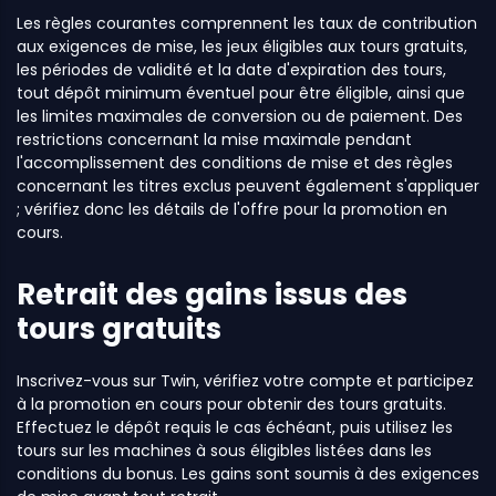
Les règles courantes comprennent les taux de contribution
aux exigences de mise, les jeux éligibles aux tours gratuits,
les périodes de validité et la date d'expiration des tours,
tout dépôt minimum éventuel pour être éligible, ainsi que
les limites maximales de conversion ou de paiement. Des
restrictions concernant la mise maximale pendant
l'accomplissement des conditions de mise et des règles
concernant les titres exclus peuvent également s'appliquer
; vérifiez donc les détails de l'offre pour la promotion en
cours.
Retrait des gains issus des
tours gratuits
Inscrivez-vous sur Twin, vérifiez votre compte et participez
à la promotion en cours pour obtenir des tours gratuits.
Effectuez le dépôt requis le cas échéant, puis utilisez les
tours sur les machines à sous éligibles listées dans les
conditions du bonus. Les gains sont soumis à des exigences