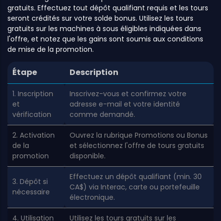
gratuits. Effectuez tout dépôt qualifiant requis et les tours
seront crédités sur votre solde bonus. Utilisez les tours
gratuits sur les machines à sous éligibles indiquées dans
l'offre, et notez que les gains sont soumis aux conditions
de mise de la promotion.
Étape
Description
1. Inscription
Inscrivez-vous et confirmez votre
et
adresse e-mail et votre identité
vérification
comme demandé.
2. Activation
Ouvrez la rubrique Promotions ou Bonus
de la
et sélectionnez l'offre de tours gratuits
promotion
disponible.
Effectuez un dépôt qualifiant (min. 30
3. Dépôt si
CA$) via Interac, carte ou portefeuille
nécessaire
électronique.
4. Utilisation
Utilisez les tours gratuits sur les