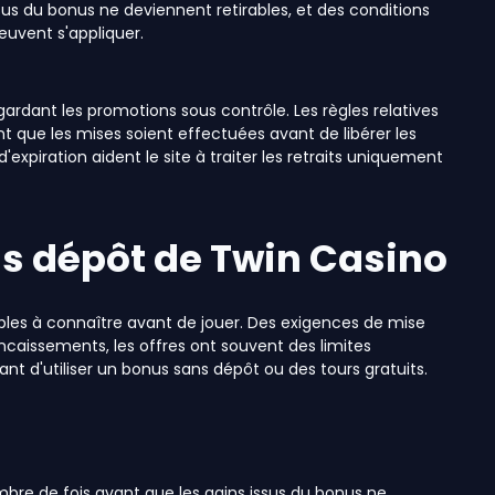
ssus du bonus ne deviennent retirables, et des conditions
euvent s'appliquer.
ardant les promotions sous contrôle. Les règles relatives
 que les mises soient effectuées avant de libérer les
xpiration aident le site à traiter les retraits uniquement
ns dépôt de Twin Casino
mples à connaître avant de jouer. Des exigences de mise
ncaissements, les offres ont souvent des limites
 avant d'utiliser un bonus sans dépôt ou des tours gratuits.
bre de fois avant que les gains issus du bonus ne