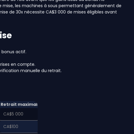
 de mise, les machines à sous permettant généralement de
mise de 30x nécessite CA$3 000 de mises éligibles avant
ise
 bonus actif.
prises en compte.
fication manuelle du retrait.
Retrait maximal
CA$5 000
CA$100