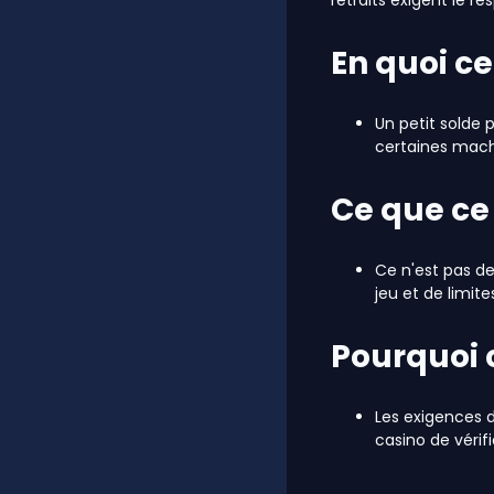
retraits exigent le re
En quoi ce
Un petit solde 
certaines machi
Ce que ce 
Ce n'est pas de
jeu et de limite
Pourquoi c
Les exigences d
casino de vérif