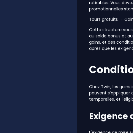
retirables. Vous deve
promotionnelles stand
Tours gratuits → Gai
Cette structure vous 
au solde bonus et au
gains, et des conditi
après que les exigenc
Conditio
Chez Twin, les gains 
peuvent s'appliquer a
temporelles, et l'élig
Exigence 
L'exigence de mise s