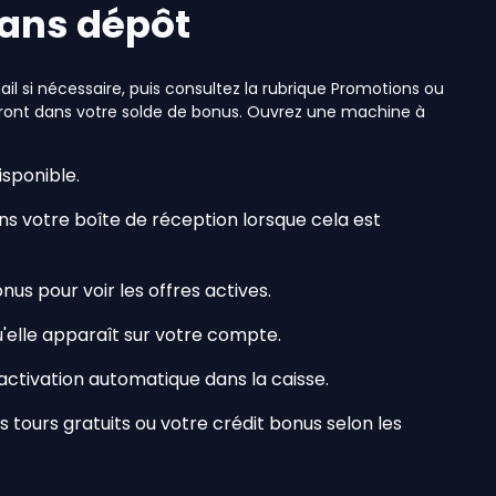
ans dépôt
l si nécessaire, puis consultez la rubrique Promotions ou
aîtront dans votre solde de bonus. Ouvrez une machine à
isponible.
ans votre boîte de réception lorsque cela est
s pour voir les offres actives.
'elle apparaît sur votre compte.
activation automatique dans la caisse.
s tours gratuits ou votre crédit bonus selon les