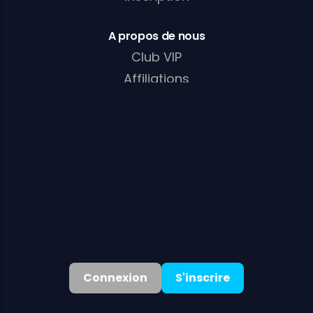
A propos de nous
Club VIP
Affiliations
Promotions
A propos de nous
Politiques
Politique de confidentialité
T & C
Politique relative aux cookies
Politique AML/KYC
Connexion
S'inscrire